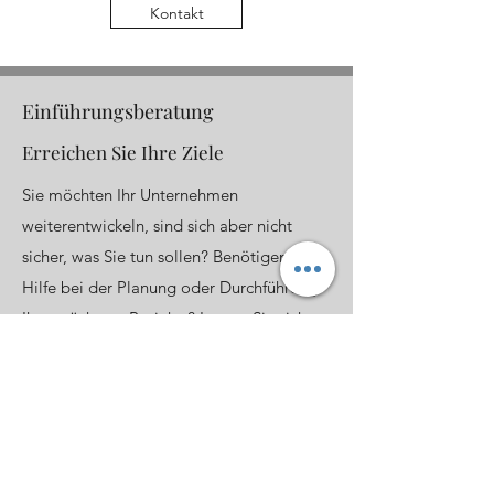
Kontakt
Einführungsberatung
Erreichen Sie Ihre Ziele
Sie möchten Ihr Unternehmen
weiterentwickeln, sind sich aber nicht
sicher, was Sie tun sollen? Benötigen Sie
Hilfe bei der Planung oder Durchführung
Ihres nächsten Projekts? Lassen Sie sich
von uns unterstützen. Jedes Unternehmen
kann mit kleinen, schrittweisen
Veränderungen vorankommen. Um aber in
der sich heute schnell entwickelnden Welt
für die Zukunft gerüstet zu sein, muss man